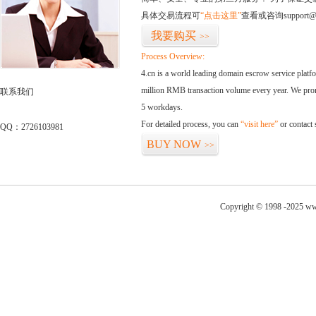
具体交易流程可
“点击这里”
查看或咨询support@
我要购买
>>
Process Overview:
4.cn is a world leading domain escrow service plat
million RMB transaction volume every year. We promi
联系我们
5 workdays.
For detailed process, you can
“visit here”
or contact
QQ：2726103981
BUY NOW
>>
Copyright © 1998 -2025 ww