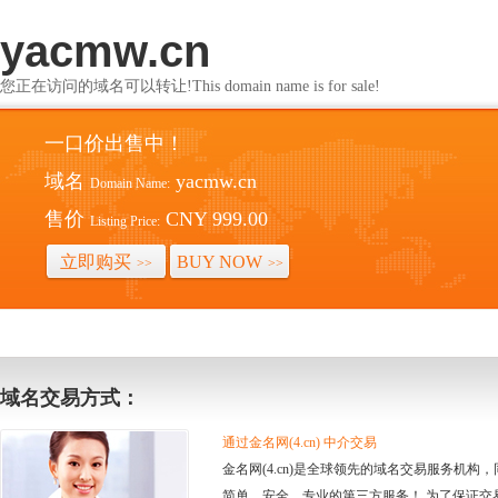
yacmw.cn
您正在访问的域名可以转让!This domain name is for sale!
一口价出售中！
域名
yacmw.cn
Domain Name:
售价
CNY 999.00
Listing Price:
立即购买
BUY NOW
>>
>>
域名交易方式：
通过金名网(4.cn) 中介交易
金名网(4.cn)是全球领先的域名交易服务机
简单、安全、专业的第三方服务！ 为了保证交